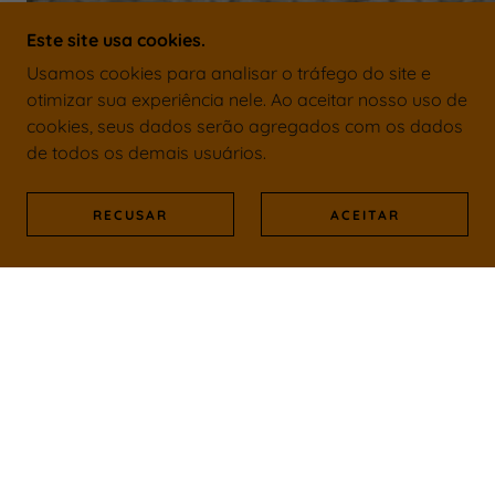
Este site usa cookies.
Pedra Miracema Cinza Olho de Pomba 11,5x23cm
Usamos cookies para analisar o tráfego do site e
otimizar sua experiência nele. Ao aceitar nosso uso de
cookies, seus dados serão agregados com os dados
de todos os demais usuários.
RECUSAR
ACEITAR
EMPEDRAR® — CNPJ: 33.161.714/0001-30 - PABX;
112087-2471.
LOJA FÍSICA— AV. CÔNEGO VALADÃO, 498 -
GOPOÚVA - GUARULHOS–SP. FONE:: 11-97055-
1035.
REPREENTANTES — INDAIATUBA–SP. FONE: 11-
96585-0772.
HOME
WHATSAPP
LOJAS